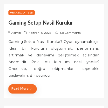
UNCATEGORIZED
Gaming Setup Nasil Kurulur
P
Admin
Haziran 15, 2026
No Comments
o
Gaming Setup Nasıl Kurulur? Oyun oynamak için
s
ideal bir kurulum oluşturmak, performansı
t
artırmak ve deneyimi geliştirmek açısından
e
önemlidir. Peki, bu kurulum nasıl yapılır?
d
o
Öncelikle, doğru ekipmanları seçmekle
n
başlayalım. Bir oyuncu…
Read More