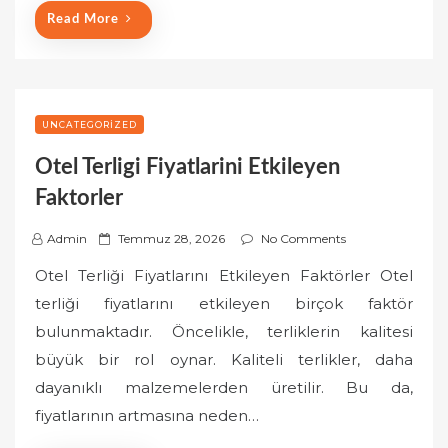
Read More
UNCATEGORIZED
Otel Terligi Fiyatlarini Etkileyen
Faktorler
P
Admin
Temmuz 28, 2026
No Comments
o
Otel Terliği Fiyatlarını Etkileyen Faktörler Otel
s
terliği fiyatlarını etkileyen birçok faktör
t
bulunmaktadır. Öncelikle, terliklerin kalitesi
e
büyük bir rol oynar. Kaliteli terlikler, daha
d
o
dayanıklı malzemelerden üretilir. Bu da,
n
fiyatlarının artmasına neden…