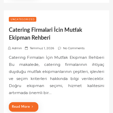
UNCATEGORIZED
Catering Firmalari İcin Mutfak
Ekipman Rehberi
P
Admin
Temmuz 1, 2026
No Comments
o
Catering Firmaları İçin Mutfak Ekipman Rehberi
s
Bu makalede, catering firmalarının ihtiyaç
t
duyduğu mutfak ekipmanlarının çeşitleri, işlevleri
e
ve seçim kriterleri hakkında bilgi verilecektir.
d
o
Doğru ekipman seçimi, hizmet kalitesini
n
artırmada önemli bir…
Read More