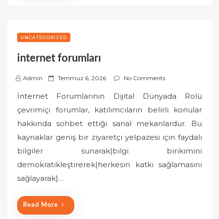
UNCATEGORIZED
internet forumları
P
Admin
Temmuz 6, 2026
No Comments
o
İnternet Forumlarının Dijital Dünyada Rolü
s
çevrimiçi forumlar, katılımcıların belirli konular
t
hakkında sohbet ettiği sanal mekanlardur. Bu
e
kaynaklar geniş bir ziyaretçi yelpazesi için faydalı
d
o
bilgiler sunarak|bilgi birikimini
n
demokratikleştirerek|herkesin katkı sağlamasını
sağlayarak}…
Read More