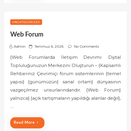
UNCATEGORIZED
Web Forum
P
Admin
Temmuz 6, 2026
No Comments
o
{Web Forumlarda İletişim Devrimi: Dijital
s
Topluluğunuzun Merkezini Oluşturun – {Kapsamlı
t
Rehberiniz Çevrimiçi forum sistemlerinin {temel
e
yapısı} {günümüzün} sanal ortam} dünyasının
d
o
vazgeçilmez unsurlarındandır. {Web Forum}
n
yalnızca} {açık tartışmaların yapıldığı alanlar değil},
…
Read More