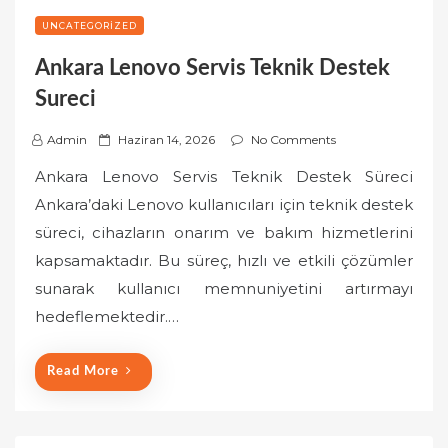
UNCATEGORIZED
Ankara Lenovo Servis Teknik Destek
Sureci
P
Admin
Haziran 14, 2026
No Comments
o
Ankara Lenovo Servis Teknik Destek Süreci
s
Ankara’daki Lenovo kullanıcıları için teknik destek
t
süreci, cihazların onarım ve bakım hizmetlerini
e
kapsamaktadır. Bu süreç, hızlı ve etkili çözümler
d
o
sunarak kullanıcı memnuniyetini artırmayı
n
hedeflemektedir.…
Read More