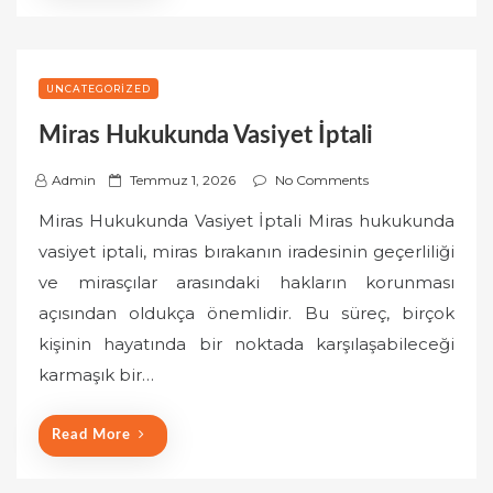
UNCATEGORIZED
Miras Hukukunda Vasiyet İptali
P
Admin
Temmuz 1, 2026
No Comments
o
Miras Hukukunda Vasiyet İptali Miras hukukunda
s
vasiyet iptali, miras bırakanın iradesinin geçerliliği
t
ve mirasçılar arasındaki hakların korunması
e
açısından oldukça önemlidir. Bu süreç, birçok
d
o
kişinin hayatında bir noktada karşılaşabileceği
n
karmaşık bir…
Read More