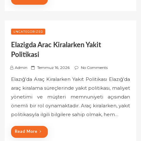
UNCATEGORIZED
Elazigda Arac Kiralarken Yakit
Politikasi
P
Admin
Temmuz 16, 2026
No Comments
o
Elazığ’da Araç Kiralarken Yakıt Politikası Elazığ’da
s
araç kiralama süreçlerinde yakıt politikası, maliyet
t
yönetimi ve müşteri memnuniyeti açısından
e
önemli bir rol oynamaktadır. Araç kiralarken, yakıt
d
o
politikasıyla ilgili bilgilere sahip olmak, hem…
n
Read More