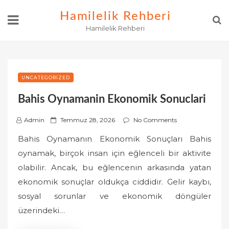
Skip
Hamilelik Rehberi
to
Hamilelik Rehberi
content
UNCATEGORIZED
Bahis Oynamanin Ekonomik Sonuclari
P
Admin
Temmuz 28, 2026
No Comments
o
Bahis Oynamanın Ekonomik Sonuçları Bahis
s
oynamak, birçok insan için eğlenceli bir aktivite
t
olabilir. Ancak, bu eğlencenin arkasında yatan
e
ekonomik sonuçlar oldukça ciddidir. Gelir kaybı,
d
o
sosyal sorunlar ve ekonomik döngüler
n
üzerindeki…