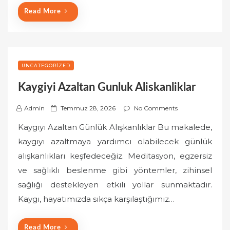
Read More
UNCATEGORIZED
Kaygiyi Azaltan Gunluk Aliskanliklar
P
Admin
Temmuz 28, 2026
No Comments
o
Kaygıyı Azaltan Günlük Alışkanlıklar Bu makalede,
s
kaygıyı azaltmaya yardımcı olabilecek günlük
t
alışkanlıkları keşfedeceğiz. Meditasyon, egzersiz
e
ve sağlıklı beslenme gibi yöntemler, zihinsel
d
o
sağlığı destekleyen etkili yollar sunmaktadır.
n
Kaygı, hayatımızda sıkça karşılaştığımız…
Read More