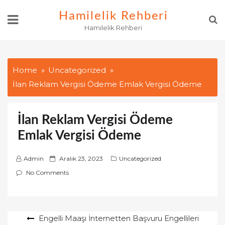
Skip
Hamilelik Rehberi
to
Hamilelik Rehberi
content
Home
Uncategorized
İlan Reklam Vergisi Ödeme Emlak Vergisi Ödeme
İlan Reklam Vergisi Ödeme
Emlak Vergisi Ödeme
P
Admin
Aralık 23, 2023
Uncategorized
o
No Comments
s
t
e
Yazı
Engelli Maaşı İnternetten Başvuru Engellileri
d