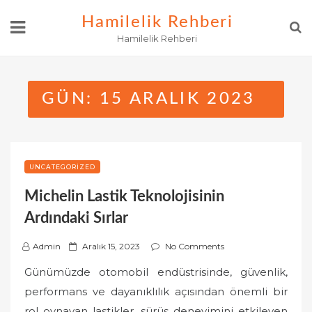
Skip
Hamilelik Rehberi
to
Hamilelik Rehberi
content
GÜN:
15 ARALIK 2023
UNCATEGORIZED
Michelin Lastik Teknolojisinin
Ardındaki Sırlar
P
Admin
Aralık 15, 2023
No Comments
o
Günümüzde otomobil endüstrisinde, güvenlik,
s
performans ve dayanıklılık açısından önemli bir
t
rol oynayan lastikler, sürüş deneyimini etkileyen