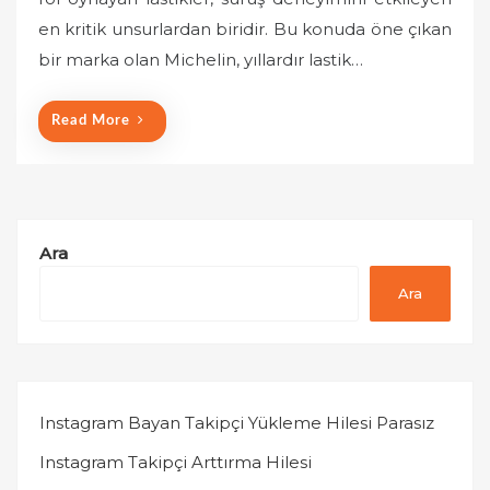
e
en kritik unsurlardan biridir. Bu konuda öne çıkan
d
o
bir marka olan Michelin, yıllardır lastik…
n
Read More
Ara
Ara
Instagram Bayan Takipçi Yükleme Hilesi Parasız
Instagram Takipçi Arttırma Hilesi