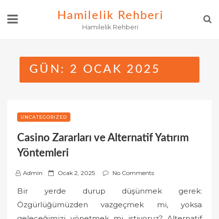
Skip
Hamilelik Rehberi
to
Hamilelik Rehberi
content
GÜN:
2 OCAK 2025
UNCATEGORIZED
Casino Zararları ve Alternatif Yatırım
Yöntemleri
P
Admin
Ocak 2, 2025
No Comments
o
Bir yerde durup düşünmek gerek:
s
Özgürlüğümüzden vazgeçmek mi, yoksa
t
geleceğimizi yönetmek mi istiyoruz? Alternatif