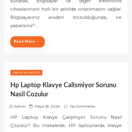
sunarak, bilgisayar ve diğer elektronik
e
cihazlarınızın hızlı bir şekilde onarılmasını sağlar.
d
o
Bilgisayarınız aniden bozulduğunda, ne
n
yaparsınız?…
Read More
UNCATEGORIZED
Hp Laptop Klavye Calismiyor Sorunu
Nasil Cozulur
P
Admin
Mayıs 18, 2026
No Comments
o
HP Laptop Klavye Çalışmıyor Sorunu Nasıl
s
Çözülür? Bu makalede, HP laptoplarda klavye
t