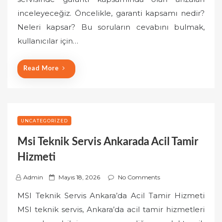
e
inceleyeceğiz. Öncelikle, garanti kapsamı nedir?
d
o
Neleri kapsar? Bu soruların cevabını bulmak,
n
kullanıcılar için…
Read More
UNCATEGORIZED
Msi Teknik Servis Ankarada Acil Tamir
Hizmeti
P
Admin
Mayıs 18, 2026
No Comments
o
MSI Teknik Servis Ankara’da Acil Tamir Hizmeti
s
MSI teknik servis, Ankara’da acil tamir hizmetleri
t