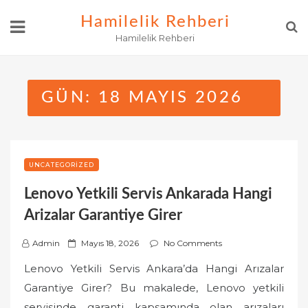
Skip
Hamilelik Rehberi
to
Hamilelik Rehberi
content
GÜN:
18 MAYIS 2026
UNCATEGORIZED
Lenovo Yetkili Servis Ankarada Hangi
Arizalar Garantiye Girer
P
Admin
Mayıs 18, 2026
No Comments
o
Lenovo Yetkili Servis Ankara’da Hangi Arızalar
s
Garantiye Girer? Bu makalede, Lenovo yetkili
t
servisinde garanti kapsamında olan arızaları