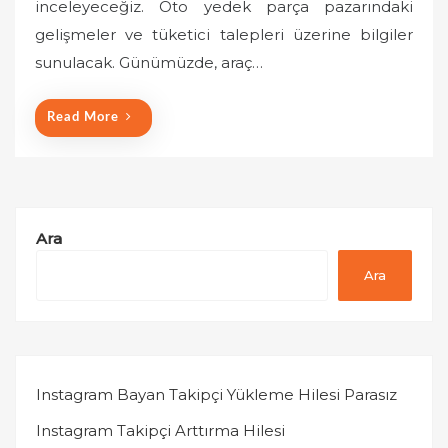
inceleyeceğiz. Oto yedek parça pazarındaki
d
o
gelişmeler ve tüketici talepleri üzerine bilgiler
n
sunulacak. Günümüzde, araç…
Read More
Ara
Ara
Instagram Bayan Takipçi Yükleme Hilesi Parasız
Instagram Takipçi Arttırma Hilesi