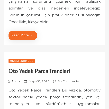
çalışmama sorununu çözmek için atılacak
e
adımları ve olası nedenleri inceleyeceğiz.
d
o
Sorunun çözümü için pratik öneriler sunacağız.
n
Öncelikle, klavyenizin…
Read More
UNCATEGORIZED
Oto Yedek Parca Trendleri
P
Admin
Mayıs 18, 2026
No Comments
o
Oto Yedek Parça Trendleri Bu yazıda, otomotiv
s
sektöründeki yedek parça trendlerini, yenilikçi
t
teknolojileri ve sürdürülebilir uygulamaları
e