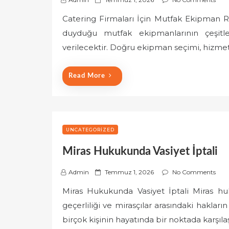
o
Catering Firmaları İçin Mutfak Ekipman R
s
duyduğu mutfak ekipmanlarının çeşitleri
t
e
verilecektir. Doğru ekipman seçimi, hizmet
d
o
Read More
n
UNCATEGORIZED
Miras Hukukunda Vasiyet İptali
P
Admin
Temmuz 1, 2026
No Comments
o
Miras Hukukunda Vasiyet İptali Miras huk
s
geçerliliği ve mirasçılar arasındaki haklar
t
e
birçok kişinin hayatında bir noktada karşıl
d