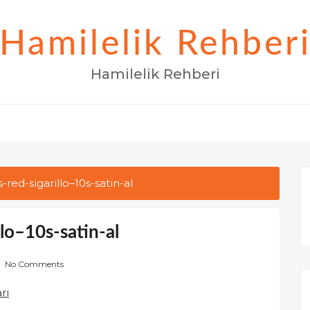
Hamilelik Rehber
Hamilelik Rehberi
red-sigarillo–10s-satin-al
lo–10s-satin-al
No Comments
rı