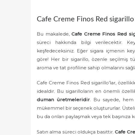
e
d
Cafe Creme Finos Red sigarillo 
o
n
Bu makalede,
Cafe Creme Finos Red siga
süreci hakkında bilgi verilecektir. Ke
keşfedeceksiniz. Eğer sigara içmenin keyfi
göre! Her bir sigarillo, özenle seçilmiş t
aroma ve tat profiline sahip olmalarını sağl
Cafe Creme Finos Red sigarillo’lar, özellik
idealdir. Bu sigarilloların en önemli özell
duman üretmeleridir
. Bu sayede, hem 
mükemmel bir seçenek oluştururlar. Üstelik,
bu da onları paylaşmak veya tek başınıza ke
Satın alma süreci oldukça basittir.
Cafe Cre