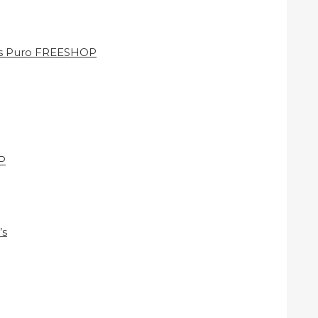
0’s Puro FREESHOP
P
’s