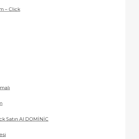
m – Click
omalı
m
ack Satın Al DOMİNİC
esi