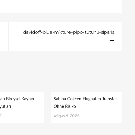
davidoff-blue-mixture-pipo-tutunu-siparis
arı Bireysel Kaybın
Sabiha Gokcen Flughafen Transfer
yutları
Ohne Risiko
5
Mayıs 8, 2026