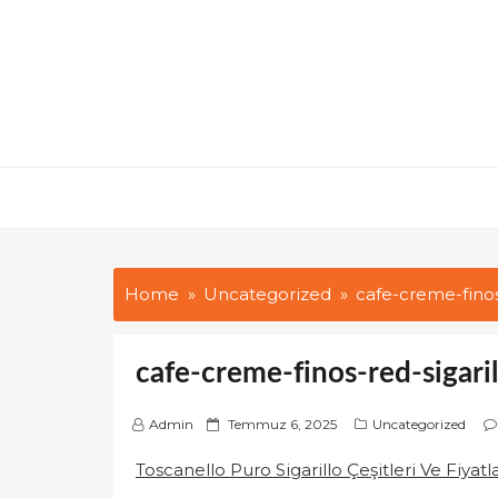
Skip
to
content
Home
Uncategorized
cafe-creme-finos-
cafe-creme-finos-red-sigaril
P
Admin
Temmuz 6, 2025
Uncategorized
o
Toscanello Puro Sigarillo Çeşitleri Ve Fiyatla
s
t