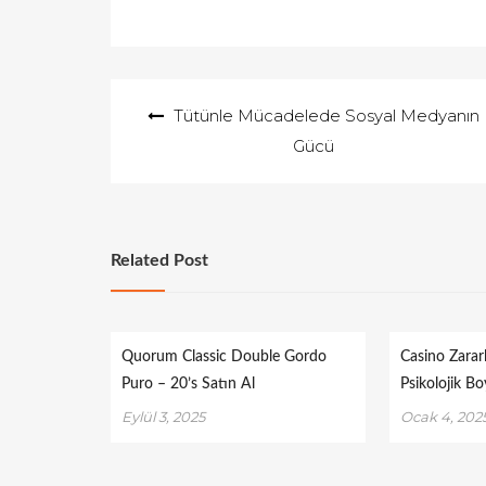
Yazı
Tütünle Mücadelede Sosyal Medyanın
gezinmesi
Gücü
Related Post
Quorum Classic Double Gordo
Casino Zararl
Puro – 20’s Satın Al
Psikolojik Bo
Eylül 3, 2025
Ocak 4, 202