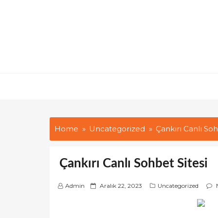
Skip
to
content
Home
Uncategorized
Çankırı Canlı Soh
Çankırı Canlı Sohbet Sitesi
P
Admin
Aralık 22, 2023
Uncategorized
o
s
t