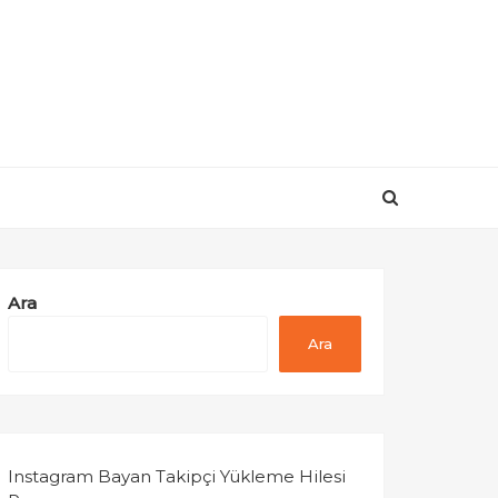
i
Ara
Ara
Instagram Bayan Takipçi Yükleme Hilesi