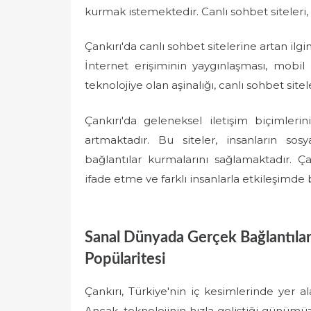
kurmak istemektedir. Canlı sohbet siteleri, b
Çankırı'da canlı sohbet sitelerine artan ilg
İnternet erişiminin yaygınlaşması, mobil
teknolojiye olan aşinalığı, canlı sohbet si
Çankırı'da geleneksel iletişim biçimlerin
artmaktadır. Bu siteler, insanların so
bağlantılar kurmalarını sağlamaktadır. Çan
ifade etme ve farklı insanlarla etkileşimde
Sanal Dünyada Gerçek Bağlantılar:
Popülaritesi
Çankırı, Türkiye'nin iç kesimlerinde yer ala
Ancak, teknolojinin hızla geliştiği günümü