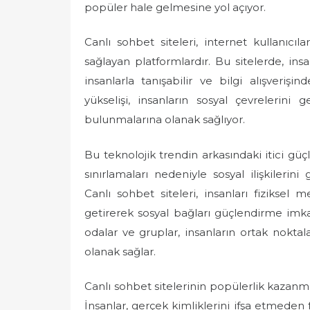
popüler hale gelmesine yol açıyor.
Canlı sohbet siteleri, internet kullanıcılar
sağlayan platformlardır. Bu sitelerde, ins
insanlarla tanışabilir ve bilgi alışverişin
yükselişi, insanların sosyal çevrelerini 
bulunmalarına olanak sağlıyor.
Bu teknolojik trendin arkasındaki itici gü
sınırlamaları nedeniyle sosyal ilişkilerin
Canlı sohbet siteleri, insanları fiziksel
getirerek sosyal bağları güçlendirme imkanı
odalar ve gruplar, insanların ortak noktal
olanak sağlar.
Canlı sohbet sitelerinin popülerlik kazanm
İnsanlar, gerçek kimliklerini ifşa etmeden fi