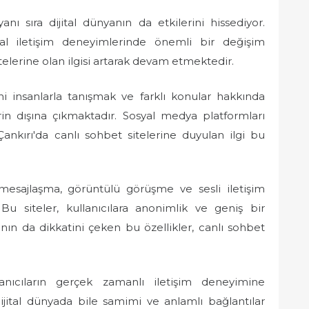
anı sıra dijital dünyanın da etkilerini hissediyor.
al iletişim deneyimlerinde önemli bir değişim
telerine olan ilgisi artarak devam etmektedir.
ni insanlarla tanışmak ve farklı konular hakkında
n dışına çıkmaktadır. Sosyal medya platformları
Çankırı'da canlı sohbet sitelerine duyulan ilgi bu
ık mesajlaşma, görüntülü görüşme ve sesli iletişim
Bu siteler, kullanıcılara anonimlik ve geniş bir
ının da dikkatini çeken bu özellikler, canlı sohbet
lanıcıların gerçek zamanlı iletişim deneyimine
dijital dünyada bile samimi ve anlamlı bağlantılar