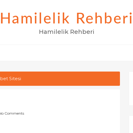
Hamilelik Rehber
Hamilelik Rehberi
bet Sitesi
No Comments