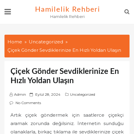
Skip
Hamilelik Rehberi
to
Hamilelik Rehberi
content
Home
Uncategorized
Çiçek Gönder Sevdiklerinize En Hızlı Yoldan Ulaşın
Çiçek Gönder Sevdiklerinize En
Hızlı Yoldan Ulaşın
P
Admin
Eylül 28, 2024
Uncategorized
o
No Comments
s
Artık çiçek göndermek için saatlerce çiçekçi
t
aramak zorunda değilsiniz. İnternetin sunduğu
e
d
olanaklarla, birkaç tıklama ile sevdiklerinize çiçek