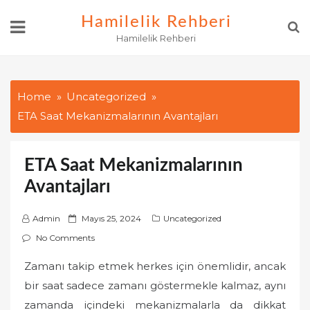
Skip
Hamilelik Rehberi
to
Hamilelik Rehberi
content
Home
Uncategorized
ETA Saat Mekanizmalarının Avantajları
ETA Saat Mekanizmalarının
Avantajları
P
Admin
Mayıs 25, 2024
Uncategorized
o
No Comments
s
Zamanı takip etmek herkes için önemlidir, ancak
t
bir saat sadece zamanı göstermekle kalmaz, aynı
e
d
zamanda içindeki mekanizmalarla da dikkat