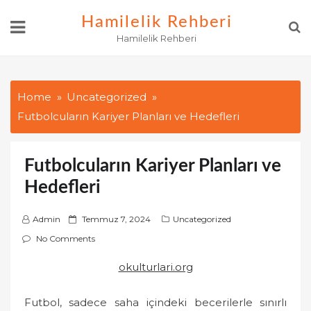
Skip
Hamilelik Rehberi
to
Hamilelik Rehberi
content
Home
Uncategorized
Futbolcuların Kariyer Planları ve Hedefleri
Futbolcuların Kariyer Planları ve
Hedefleri
P
Admin
Temmuz 7, 2024
Uncategorized
o
No Comments
s
okulturlari.org
t
e
Futbol, sadece saha içindeki becerilerle sınırlı
d