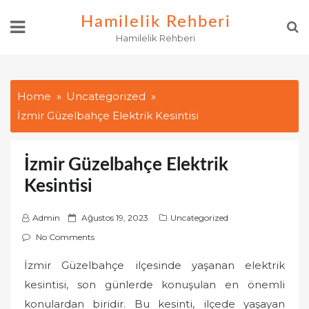
Skip
Hamilelik Rehberi
to
Hamilelik Rehberi
content
Home
Uncategorized
İzmir Güzelbahçe Elektrik Kesintisi
İzmir Güzelbahçe Elektrik
Kesintisi
P
Admin
Ağustos 19, 2023
Uncategorized
o
No Comments
s
İzmir Güzelbahçe ilçesinde yaşanan elektrik
t
kesintisi, son günlerde konuşulan en önemli
e
d
konulardan biridir. Bu kesinti, ilçede yaşayan