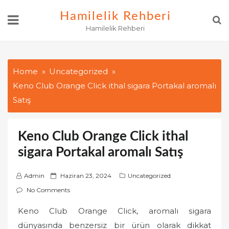
Skip
Hamilelik Rehberi
to
Hamilelik Rehberi
content
Home
Uncategorized
Keno Club Orange Click ithal sigara Portakal aromalı
Satış
Keno Club Orange Click ithal
sigara Portakal aromalı Satış
P
Admin
Haziran 23, 2024
Uncategorized
o
No Comments
s
Keno Club Orange Click, aromalı sigara
t
dünyasında benzersiz bir ürün olarak dikkat
e