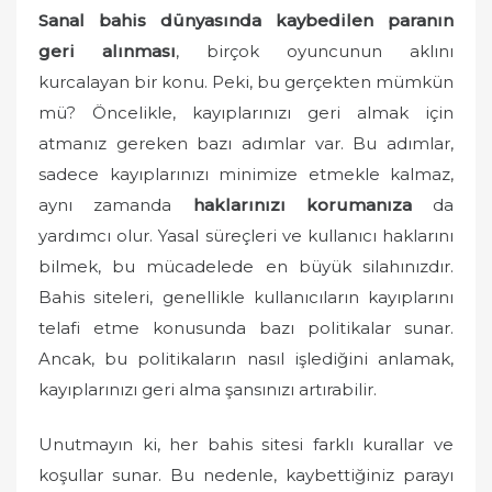
Sanal bahis dünyasında kaybedilen paranın
e
geri alınması
, birçok oyuncunun aklını
d
o
kurcalayan bir konu. Peki, bu gerçekten mümkün
n
mü? Öncelikle, kayıplarınızı geri almak için
atmanız gereken bazı adımlar var. Bu adımlar,
sadece kayıplarınızı minimize etmekle kalmaz,
aynı zamanda
haklarınızı korumanıza
da
yardımcı olur. Yasal süreçleri ve kullanıcı haklarını
bilmek, bu mücadelede en büyük silahınızdır.
Bahis siteleri, genellikle kullanıcıların kayıplarını
telafi etme konusunda bazı politikalar sunar.
Ancak, bu politikaların nasıl işlediğini anlamak,
kayıplarınızı geri alma şansınızı artırabilir.
Unutmayın ki, her bahis sitesi farklı kurallar ve
koşullar sunar. Bu nedenle, kaybettiğiniz parayı