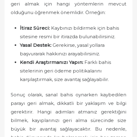
geri almak için hangi yöntemlerin mevcut
olduğunu öğrenmek önemlidir. Örneğin:
İtiraz Süreci:
Kaybınızı bildirmek için bahis
sitesine resmi bir itirazda bulunabilirsiniz.
Yasal Destek:
Gerekirse, yasal yollara
başvurarak hakkınızı arayabilirsiniz.
Kendi Araştırmanızı Yapın:
Farklı bahis
sitelerinin geri ödeme politikalarını
karşılaştırmak, size avantaj sağlayabilir.
Sonuç olarak, sanal bahis oynarken kaybedilen
parayı geri almak, dikkatli bir yaklaşım ve bilgi
gerektirir. Hangi adımları atmanız gerektiğini
bilmek, kayıplarınızı geri alma sürecinde size
büyük bir avantaj sağlayacaktır. Bu nedenle,