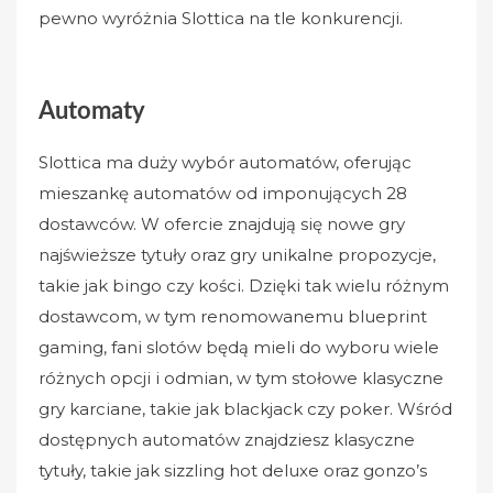
pewno wyróżnia Slottica na tle konkurencji.
Automaty
Slottica ma duży wybór automatów, oferując
mieszankę automatów od imponujących 28
dostawców. W ofercie znajdują się nowe gry
najświeższe tytuły oraz gry unikalne propozycje,
takie jak bingo czy kości. Dzięki tak wielu różnym
dostawcom, w tym renomowanemu blueprint
gaming, fani slotów będą mieli do wyboru wiele
różnych opcji i odmian, w tym stołowe klasyczne
gry karciane, takie jak blackjack czy poker. Wśród
dostępnych automatów znajdziesz klasyczne
tytuły, takie jak sizzling hot deluxe oraz gonzo’s