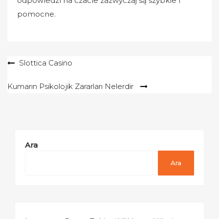
odpowiedzi na czacie zazwyczaj są szybkie i
pomocne.
Yazı
Slottica Casino
gezinmesi
Kumarın Psikolojik Zararları Nelerdir
Ara
Ara