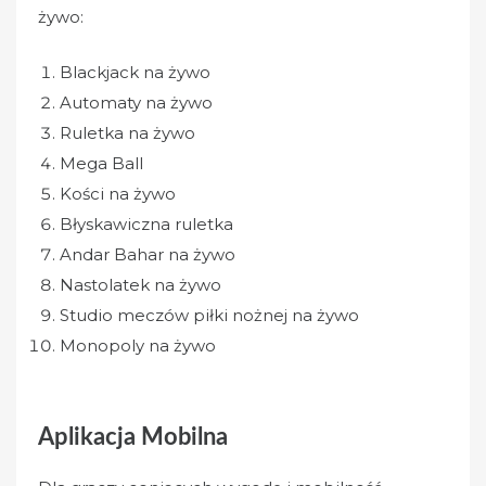
żywo:
Blackjack na żywo
Automaty na żywo
Ruletka na żywo
Mega Ball
Kości na żywo
Błyskawiczna ruletka
Andar Bahar na żywo
Nastolatek na żywo
Studio meczów piłki nożnej na żywo
Monopoly na żywo
Aplikacja Mobilna