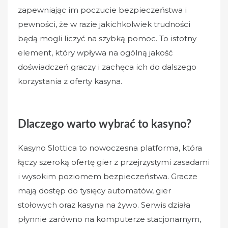
zapewniając im poczucie bezpieczeństwa i
pewności, że w razie jakichkolwiek trudności
będą mogli liczyć na szybką pomoc. To istotny
element, który wpływa na ogólną jakość
doświadczeń graczy i zachęca ich do dalszego
korzystania z oferty kasyna.
Dlaczego warto wybrać to kasyno?
Kasyno Slottica to nowoczesna platforma, która
łączy szeroką ofertę gier z przejrzystymi zasadami
i wysokim poziomem bezpieczeństwa. Gracze
mają dostęp do tysięcy automatów, gier
stołowych oraz kasyna na żywo. Serwis działa
płynnie zarówno na komputerze stacjonarnym,