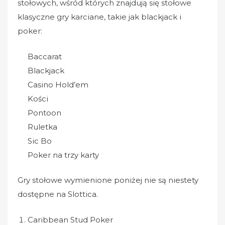
stołowych, wśród których znajdują się stołowe
klasyczne gry karciane, takie jak blackjack i
poker:
Baccarat
Blackjack
Casino Hold’em
Kości
Pontoon
Ruletka
Sic Bo
Poker na trzy karty
Gry stołowe wymienione poniżej nie są niestety
dostępne na Slottica.
Caribbean Stud Poker