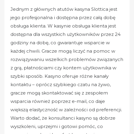
Jednym z głównych atutów kasyna Slottica jest
jego profesjonalna i dostępna przez całą dobę
obsługa klienta. W kasynie obsługa klienta jest
dostępna dla wszystkich użytkowników przez 24
godziny na dobę, co gwarantuje wsparcie w
każdej chwili. Gracze mogą liczyć na pomoc w
rozwiązywaniu wszelkich problemów związanych
z grą, płatnościami czy kontem użytkownika w
szybki sposób. Kasyno oferuje różne kanały
kontaktu – oprócz szybkiego czatu na żywo,
gracze mogą skontaktować się z zespołem
wsparcia również poprzez e-mail, co daje
większą elastyczność w zależności od preferencji.
Warto dodać, że konsultanci kasyno są dobrze
wyszkoleni, uprzejmi i gotowi pomóc, co