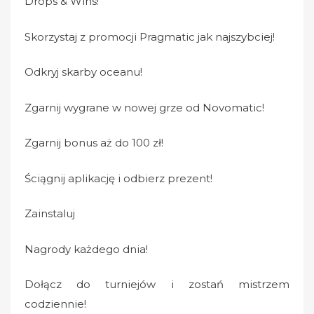
Drops & Wins!
Skorzystaj z promocji Pragmatic jak najszybciej!
Odkryj skarby oceanu!
Zgarnij wygrane w nowej grze od Novomatic!
Zgarnij bonus aż do 100 zł!
Ściągnij aplikację i odbierz prezent!
Zainstaluj
Nagrody każdego dnia!
Dołącz do turniejów i zostań mistrzem
codziennie!