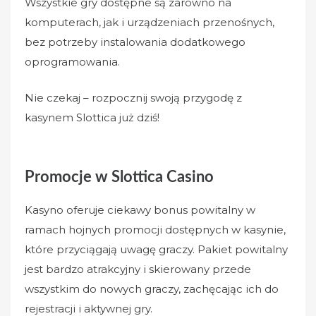
Wszystkie gry dostępne są zarówno na
komputerach, jak i urządzeniach przenośnych,
bez potrzeby instalowania dodatkowego
oprogramowania.
Nie czekaj – rozpocznij swoją przygodę z
kasynem Slottica już dziś!
Promocje w Slottica Casino
Kasyno oferuje ciekawy bonus powitalny w
ramach hojnych promocji dostępnych w kasynie,
które przyciągają uwagę graczy. Pakiet powitalny
jest bardzo atrakcyjny i skierowany przede
wszystkim do nowych graczy, zachęcając ich do
rejestracji i aktywnej gry.