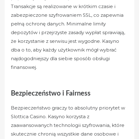
Transakcje są realizowane w krótkim czasie i
zabezpieczone szyfrowaniem SSL, co zapewnia
pełną ochronę danych. Minimalne limity
depozytów i przejrzyste zasady wypłat sprawiają,
że korzystanie z serwisu jest wygodne. Kasyno
dba o to, aby każdy użytkownik mógł wybrać
najdogodniejszy dla siebie sposób obsługi
finansowej.
Bezpieczeństwo i Fairness
Bezpieczeństwo graczy to absolutny priorytet w
Slottica Casino. Kasyno korzysta z
zaawansowanych technologii szyfrowania, które
skutecznie chronią wszystkie dane osobowe i