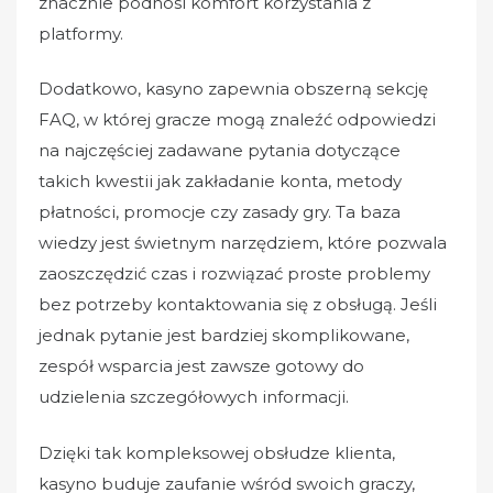
znacznie podnosi komfort korzystania z
platformy.
Dodatkowo, kasyno zapewnia obszerną sekcję
FAQ, w której gracze mogą znaleźć odpowiedzi
na najczęściej zadawane pytania dotyczące
takich kwestii jak zakładanie konta, metody
płatności, promocje czy zasady gry. Ta baza
wiedzy jest świetnym narzędziem, które pozwala
zaoszczędzić czas i rozwiązać proste problemy
bez potrzeby kontaktowania się z obsługą. Jeśli
jednak pytanie jest bardziej skomplikowane,
zespół wsparcia jest zawsze gotowy do
udzielenia szczegółowych informacji.
Dzięki tak kompleksowej obsłudze klienta,
kasyno buduje zaufanie wśród swoich graczy,