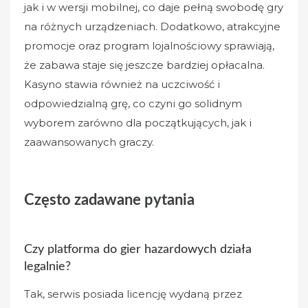
jak i w wersji mobilnej, co daje pełną swobodę gry
na różnych urządzeniach. Dodatkowo, atrakcyjne
promocje oraz program lojalnościowy sprawiają,
że zabawa staje się jeszcze bardziej opłacalna.
Kasyno stawia również na uczciwość i
odpowiedzialną grę, co czyni go solidnym
wyborem zarówno dla początkujących, jak i
zaawansowanych graczy.
Często zadawane pytania
Czy platforma do gier hazardowych działa
legalnie?
Tak, serwis posiada licencję wydaną przez