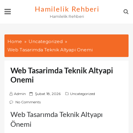
Skip
Hamilelik Rehberi
to
Hamilelik Rehberi
content
Home
Uncategorized
Web Tasarimda Teknik Altyapi Onemi
Web Tasarimda Teknik Altyapi
Onemi
P
Admin
Şubat 18, 2026
Uncategorized
o
No Comments
s
Web Tasarımda Teknik Altyapı
t
e
Önemi
d